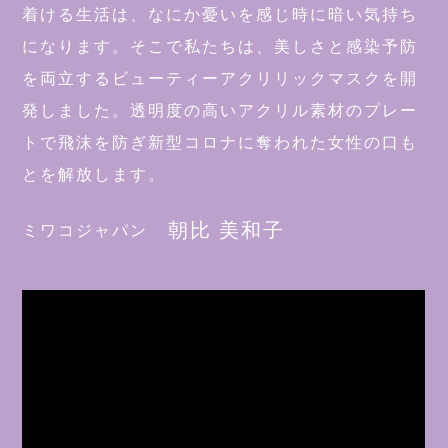
着ける生活は、なにか憂いを感じ
時に暗い気持ち
になります。
そこで私たちは、美しさと感染予防
を両立する
ビューティーアクリリックマスクを開
発しました。
透明度の高いアクリル素材のプレー
トで飛沫を防ぎ
新型コロナに奪われた女性の口も
とを解放します。
朝比 美和子
ミワコジャパン